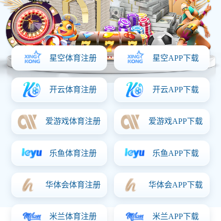
2011年，「满冠体育」与日本TKS公司合作开发自动化设备, 并
聘请日本专家对设计人员进行培训指导，由此满冠体育自动化
事业部正式成立。目前，已为TE、松下、三美等海内外客户提
供了多种半自动、全自动化设备及解决方案。目前自动化事业
部有20名员工, 根据客户要求完成自主设计、 组立、编程、调
试。
设备类型：EMBOSS成型包装机、CCD自动检查机、全自动组
立机、折弯插针机、热成型机、端子切断插入机等。